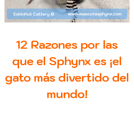
12 Razones por las
que el Sphynx es ¡el
g
ato
m
ás
d
ivertido del
m
undo!